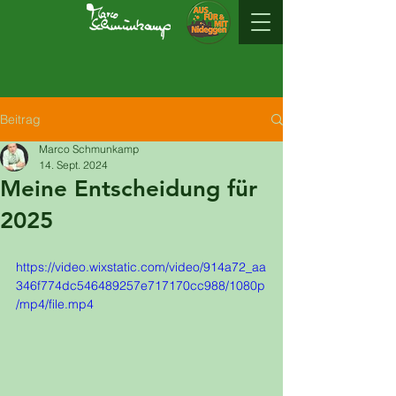
Beitrag
Marco Schmunkamp
14. Sept. 2024
Meine Entscheidung für
2025
https://video.wixstatic.com/video/914a72_aa
346f774dc546489257e717170cc988/1080p
/mp4/file.mp4