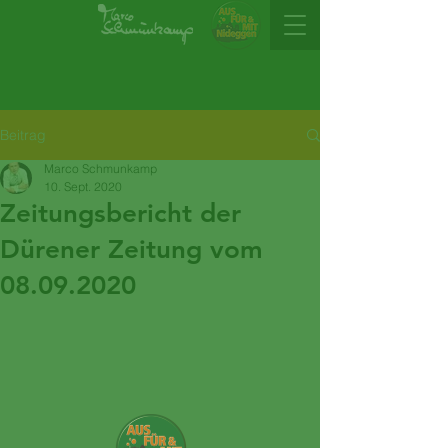
Beitrag
Marco Schmunkamp
10. Sept. 2020
Zeitungsbericht der
Dürener Zeitung vom
08.09.2020